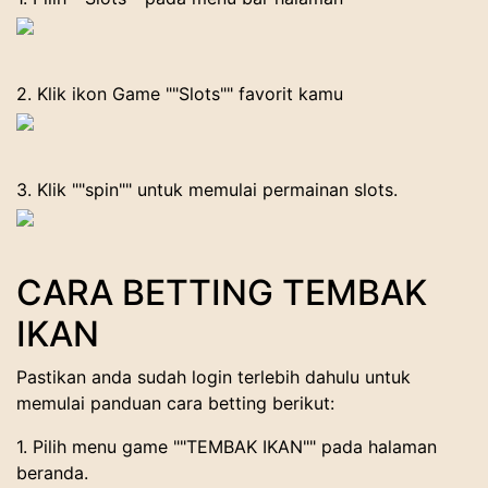
2. Klik ikon Game ""Slots"" favorit kamu
3. Klik ""spin"" untuk memulai permainan slots.
CARA BETTING TEMBAK
IKAN
Pastikan anda sudah login terlebih dahulu untuk
memulai panduan cara betting berikut:
1. Pilih menu game ""TEMBAK IKAN"" pada halaman
beranda.