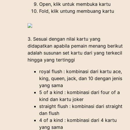
Open, klik untuk membuka kartu
Fold, klik untung membuang kartu
3. Sesuai dengan nilai kartu yang
didapatkan apabila pemain menang berikut
adalah susunan set kartu dari yang terkecil
hingga yang tertinggi
royal flush : kombinasi dari kartu ace,
king, queen, jack, dan 10 dengan jenis
yang sama
5 of a kind : kombinasi dari four of a
kind dan kartu joker
straight flush : kombinasi dari straight
dan flush
4 of a kind : kombinasi dari 4 kartu
yang sama