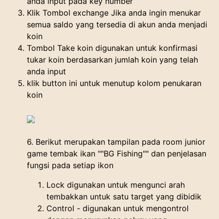
anda input pada key number
Klik Tombol exchange Jika anda ingin menukar
semua saldo yang tersedia di akun anda menjadi
koin
Tombol Take koin digunakan untuk konfirmasi
tukar koin berdasarkan jumlah koin yang telah
anda input
klik button ini untuk menutup kolom penukaran
koin
6. Berikut merupakan tampilan pada room junior
game tembak ikan ""BG Fishing"" dan penjelasan
fungsi pada setiap ikon
Lock digunakan untuk mengunci arah
tembakkan untuk satu target yang dibidik
Control - digunakan untuk mengontrol