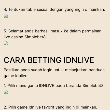
4. Tentukan table sesuai dengan yang ingin dimainkan.
5. Selamat anda berhasil masuk ke dalam permainan
live casino Simplebet8
CARA BETTING IDNLIVE
Pastikan anda sudah login untuk melanjutkan panduan
game idnlive
1. Pilih menu game IDNLIVE pada beranda Simplebet8.
2. Pilih game Idnlive favorit yang ingin di mainkan.