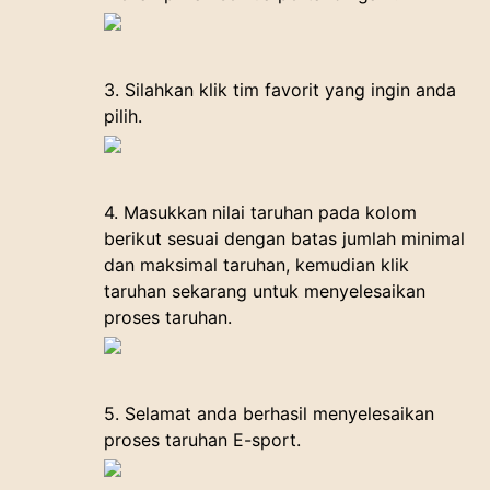
3. Silahkan klik tim favorit yang ingin anda
pilih.
4. Masukkan nilai taruhan pada kolom
berikut sesuai dengan batas jumlah minimal
dan maksimal taruhan, kemudian klik
taruhan sekarang untuk menyelesaikan
proses taruhan.
5. Selamat anda berhasil menyelesaikan
proses taruhan E-sport.