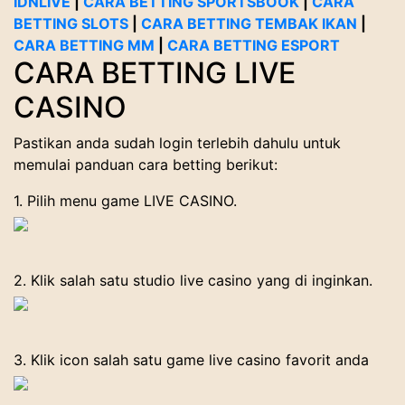
IDNLIVE
|
CARA BETTING SPORTSBOOK
|
CARA
BETTING SLOTS
|
CARA BETTING TEMBAK IKAN
|
CARA BETTING MM
|
CARA BETTING ESPORT
CARA BETTING LIVE
CASINO
Pastikan anda sudah login terlebih dahulu untuk
memulai panduan cara betting berikut:
1. Pilih menu game LIVE CASINO.
2. Klik salah satu studio live casino yang di inginkan.
3. Klik icon salah satu game live casino favorit anda