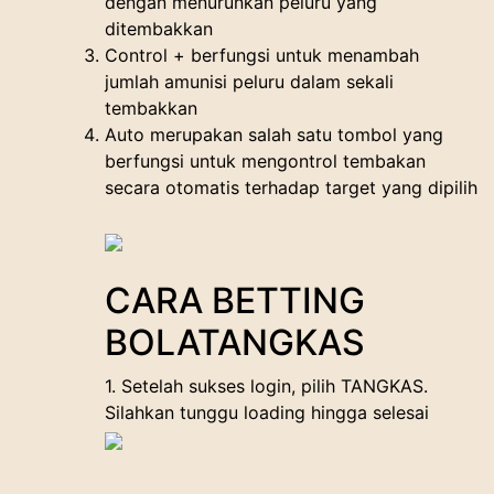
dengan menurunkan peluru yang
ditembakkan
Control + berfungsi untuk menambah
jumlah amunisi peluru dalam sekali
tembakkan
Auto merupakan salah satu tombol yang
berfungsi untuk mengontrol tembakan
secara otomatis terhadap target yang dipilih
CARA BETTING
BOLATANGKAS
1. Setelah sukses login, pilih TANGKAS.
Silahkan tunggu loading hingga selesai