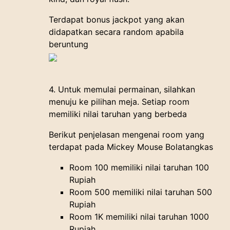
Terdapat bonus jackpot yang akan
didapatkan secara random apabila
beruntung
4. Untuk memulai permainan, silahkan
menuju ke pilihan meja. Setiap room
memiliki nilai taruhan yang berbeda
Berikut penjelasan mengenai room yang
terdapat pada Mickey Mouse Bolatangkas
Room 100 memiliki nilai taruhan 100
Rupiah
Room 500 memiliki nilai taruhan 500
Rupiah
Room 1K memiliki nilai taruhan 1000
Rupiah