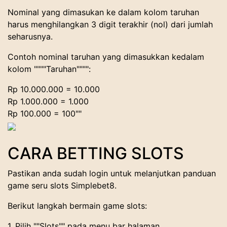
Nominal yang dimasukan ke dalam kolom taruhan
harus menghilangkan 3 digit terakhir (nol) dari jumlah
seharusnya.
Contoh nominal taruhan yang dimasukkan kedalam
kolom """"Taruhan"""":
Rp 10.000.000 = 10.000
Rp 1.000.000 = 1.000
Rp 100.000 = 100""
CARA BETTING SLOTS
Pastikan anda sudah login untuk melanjutkan panduan
game seru slots Simplebet8.
Berikut langkah bermain game slots:
1. Pilih ""Slots"" pada menu bar halaman