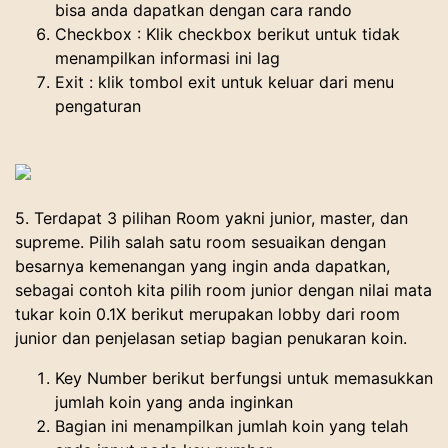
bisa anda dapatkan dengan cara rando
Checkbox : Klik checkbox berikut untuk tidak
menampilkan informasi ini lag
Exit : klik tombol exit untuk keluar dari menu
pengaturan
5. Terdapat 3 pilihan Room yakni junior, master, dan
supreme. Pilih salah satu room sesuaikan dengan
besarnya kemenangan yang ingin anda dapatkan,
sebagai contoh kita pilih room junior dengan nilai mata
tukar koin 0.1X berikut merupakan lobby dari room
junior dan penjelasan setiap bagian penukaran koin.
Key Number berikut berfungsi untuk memasukkan
jumlah koin yang anda inginkan
Bagian ini menampilkan jumlah koin yang telah