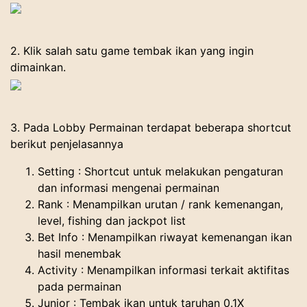
2. Klik salah satu game tembak ikan yang ingin
dimainkan.
3. Pada Lobby Permainan terdapat beberapa shortcut
berikut penjelasannya
Setting : Shortcut untuk melakukan pengaturan
dan informasi mengenai permainan
Rank : Menampilkan urutan / rank kemenangan,
level, fishing dan jackpot list
Bet Info : Menampilkan riwayat kemenangan ikan
hasil menembak
Activity : Menampilkan informasi terkait aktifitas
pada permainan
Junior : Tembak ikan untuk taruhan 0.1X