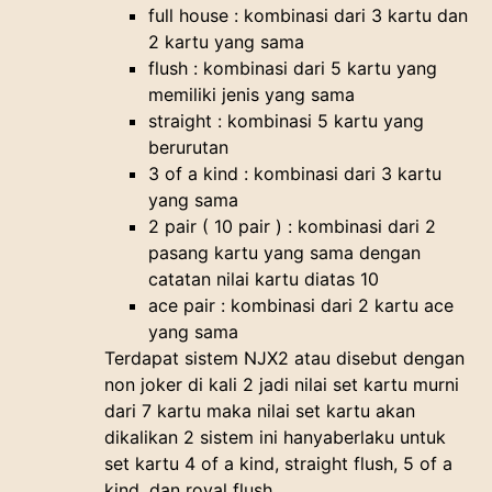
full house : kombinasi dari 3 kartu dan
2 kartu yang sama
flush : kombinasi dari 5 kartu yang
memiliki jenis yang sama
straight : kombinasi 5 kartu yang
berurutan
3 of a kind : kombinasi dari 3 kartu
yang sama
2 pair ( 10 pair ) : kombinasi dari 2
pasang kartu yang sama dengan
catatan nilai kartu diatas 10
ace pair : kombinasi dari 2 kartu ace
yang sama
Terdapat sistem NJX2 atau disebut dengan
non joker di kali 2 jadi nilai set kartu murni
dari 7 kartu maka nilai set kartu akan
dikalikan 2 sistem ini hanyaberlaku untuk
set kartu 4 of a kind, straight flush, 5 of a
kind, dan royal flush.