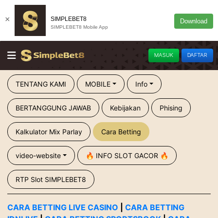
×
SIMPLEBET8
Download
SIMPLEBET8 Mobile App
MASUK
DAFTAR
TENTANG KAMI
MOBILE
Info
BERTANGGUNG JAWAB
Kebijakan
Phising
Kalkulator Mix Parlay
Cara Betting
video-website
🔥 INFO SLOT GACOR 🔥
RTP Slot SIMPLEBET8
CARA BETTING LIVE CASINO
|
CARA BETTING